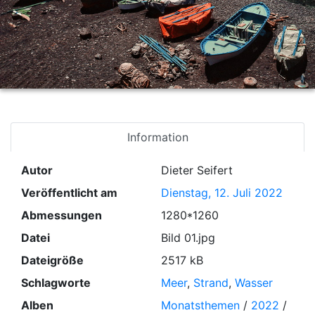
Information
Autor
Dieter Seifert
Veröffentlicht am
Dienstag, 12. Juli 2022
Abmessungen
1280*1260
Datei
Bild 01.jpg
Dateigröße
2517 kB
Schlagworte
Meer
,
Strand
,
Wasser
Alben
Monatsthemen
/
2022
/