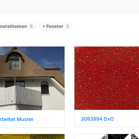
natsthemen
6
+ Fenster
2
3093994 DxO
beitet Muster