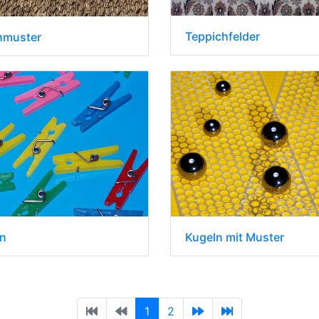
Teppichfelder
hmuster
n
Kugeln mit Muster
1
2