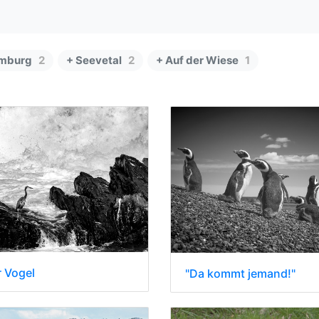
mburg
2
+ Seevetal
2
+ Auf der Wiese
1
 Vogel
"Da kommt jemand!"