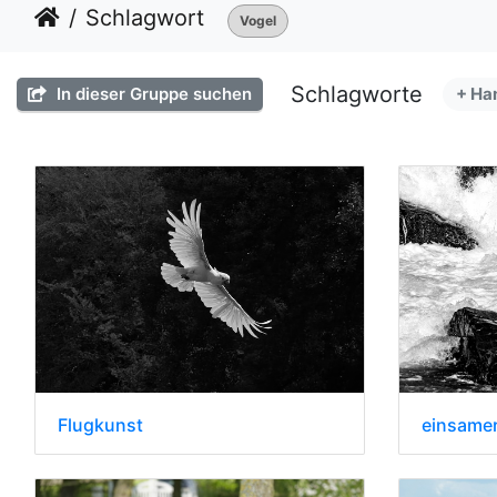
Schlagwort
Vogel
Schlagworte
In dieser Gruppe suchen
+ Ha
Flugkunst
einsamer