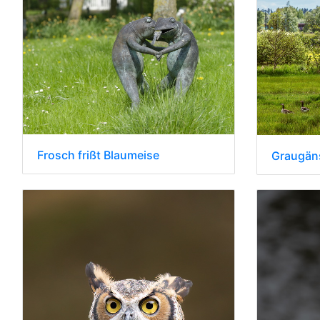
Frosch frißt Blaumeise
Graugän